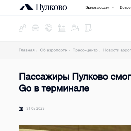
Вылетающим
Встр
Главная
Об аэропорте
Пресс-центр
Новости аэро
Пассажиры Пулково смогу
Go в терминале
31.05.2023