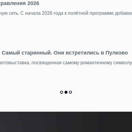
6 года к полётной программе добавились пять новых межд
 Они встретились в Пулково
енная самому романтичному символу мореплавания — маяк