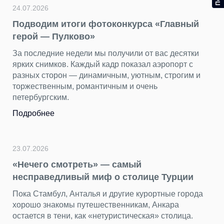
21.07.2026
 «Главный
Опыт Пулково — в числе главны
Цифрового форума
 вас десятки
Директор по инновациям Григорий Кузь
 аэропорт с
спикером сессии «TravelTech: как циф
м, строгим и
технологии меняют туризм и гостеприи
нь
выступил с докладом «Первый цифрово
России: как технологии Пулково создаю
стандарт сервиса».
Подробнее
20.07.2026
В аэропорт — за крыльями. Ост
е Турции
На первом этаже терминала Пулково, в
ортные города
общедоступной зоне, впервые открылас
 Анкара
ROSTIC’S.
я» столица.