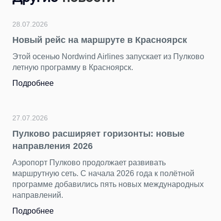
28.07.2026
24
Новый рейс на маршруте в Красноярск
П
г
Этой осенью Nordwind Airlines запускает из Пулково
летную программу в Красноярск.
З
я
Подробнее
р
т
п
27.07.2026
П
Пулково расширяет горизонты: новые
направления 2026
Аэропорт Пулково продолжает развивать
23
маршрутную сеть. С начала 2026 года к полётной
«
программе добавились пять новых международных
н
направлений.
П
Подробнее
х