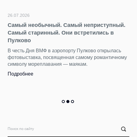
ос
П
26.07.2026
Самый необычный. Самый неприступный.
Самый старинный. Они встретились в
22
Пулково
Д
В честь Дня ВМФ в аэропорту Пулково открылась
н
фотовыставка, посвященная самому романтичному
символу мореплавания — маякам.
Б
т
Подробнее
П
П