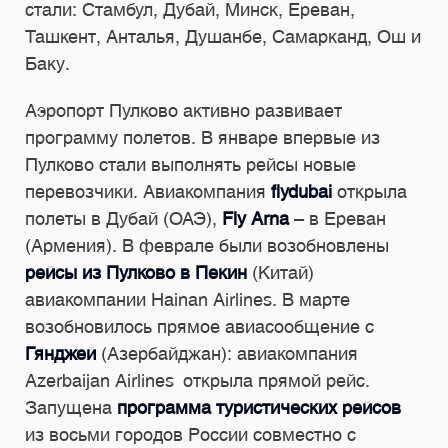
стали: Стамбул, Дубай, Минск, Ереван,
Ташкент, Анталья, Душанбе, Самарканд, Ош и
Баку.
Аэропорт Пулково активно развивает
программу полетов. В январе впервые из
Пулково стали выполнять рейсы новые
перевозчики. Авиакомпания
flydubai
открыла
полеты в Дубай (ОАЭ),
Fly Arna
– в Ереван
(Армения). В феврале были возобновлены
рейсы из Пулково в Пекин
(Китай)
авиакомпании Hainan Airlines. В марте
возобновилось прямое авиасообщение с
Гянджей
(Азербайджан): авиакомпания
Azerbaijan Airlines открыла прямой рейс.
Запущена
программа туристических рейсов
из восьми городов России совместно с