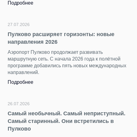
ярких снимков. Каждый кадр показал аэропорт с
разных сторон — динамичным, уютным, строгим и
торжественным, романтичным и очень
петербургским.
Подробнее
23.07.2026
й
«Нечего смотреть» — самый
ных
несправедливый миф о столице Турции
Пока Стамбул, Анталья и другие курортные города
хорошо знакомы путешественникам, Анкара
остается в тени, как «нетуристическая» столица.
Подробнее
й.
22.07.2026
День потерянных вещей находок: что мы