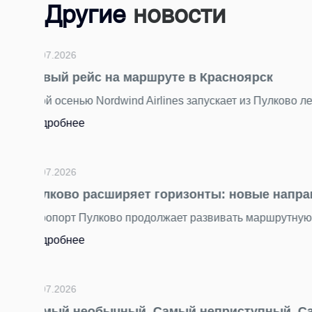
Другие
новости
24.07.2026
Подводим итоги фотоконкурса «Главный
За последние недели мы получили от вас десятки
торжественным, романтичным и очень петербургс
Подробнее
23.07.2026
«Нечего смотреть» — самый несправедл
й.
Пока Стамбул, Анталья и другие курортные город
Подробнее
22.07.2026