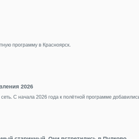
 герой — Пулково»
 ярких снимков. Каждый кадр показал аэропорт с разных с
ким.
ивый миф о столице Турции
а хорошо знакомы путешественникам, Анкара остается в тен