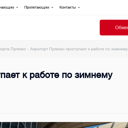
ечающим
Прилетающим
Контакты
Обмен
порта Пулково
Аэропорт Пулково приступает к работе по зимнем
пает к работе по зимнему