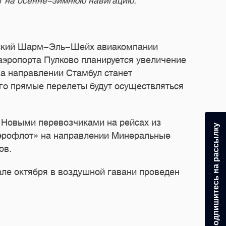
т на осенне-зимнюю навигацию.
етский Шарм-Эль-Шейх авиакомпании
Из аэропорта Пулково планируется увеличение
на направлении Стамбул станет
его прямые перелеты будут осуществляться
 Новыми перевозчиками на рейсах из
Подпишитесь на рассылку
«Аэрофлот» на направлении Минеральные
ов.
але октября в воздушной гавани проведен