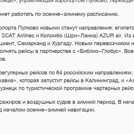
ицы», управляющая аэропортом Пулково, переходи
ачнет работать по осенне-зимнему расписанию.
ропорта Пулково новыми станут направления: егип
тан) SCAT Airlines и Коломбо (Шри-Ланка) AZUR air. 
Ташкент, Самарканд и Хургаду. Новым перевозчиком 
олнять рейсы в партнерстве с «Библио-Глобус». Вс
ов.
регулярных рейсов по 64 российским направлениям.
авиа», которая запустит рейсы в Калининград, и 
узнецк по туристической программе чартерных рейс
сажиров и воздушных судов в зимний период. В нач
д началом осенне-зимней навигации.