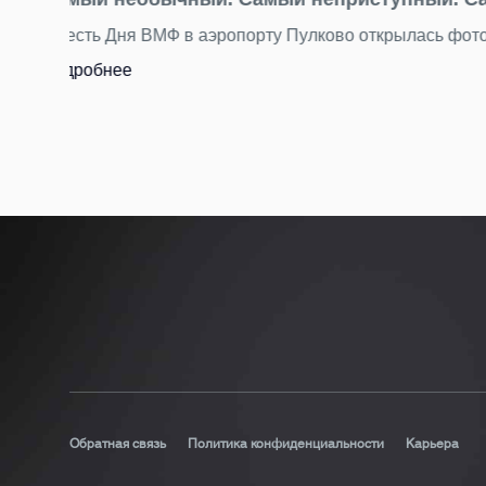
День потерянных вещей находок: что мы
Бюст древнегреческой богини, бензопилу и еще 
Подробнее
Обратная связь
Политика конфиденциальности
Карьера