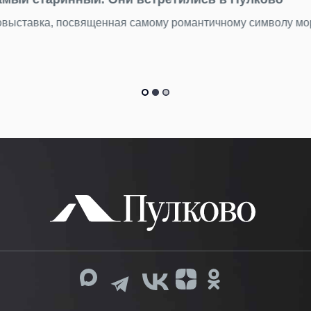
 находим в Пулково
15 тысяч вещей пассажиры оставили в терминале Пулково з