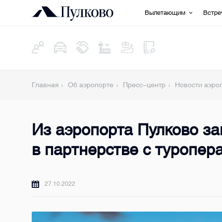
Вылетающим
Встр
Главная
Об аэропорте
Пресс-центр
Новости аэро
Из аэропорта Пулково за
в партнерстве с туропер
27.10.2022