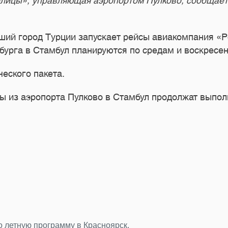
ицы», управляющая аэропортом Пулково, сообщает 
йший город Турции запускает рейсы авиакомпания «
урга в Стамбул планируются по средам и воскресе
еского пакета.
 из аэропорта Пулково в Стамбул продолжат выполня
во летную программу в Красноярск.