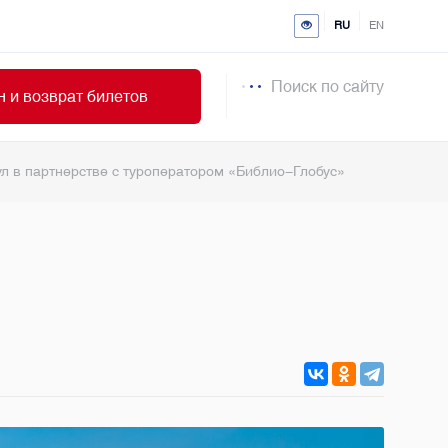
RU
EN
Поиск по сайту
 и возврат билетов
л в партнерстве с туроператором «‎Библио-Глобус»