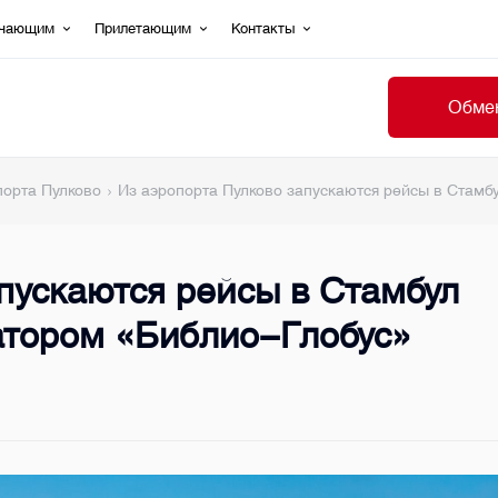
ечающим
Прилетающим
Контакты
Обмен
порта Пулково
Из аэропорта Пулково запускаются рейсы в Стамбу
пускаются рейсы в Стамбул
атором «‎Библио-Глобус»