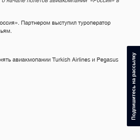
о начале полетов авиакомпании «Россия» в
Россия». Партнером выступил туроператор
ньям.
Подпишитесь на рассылку
ть авиакмопании Turkish Airlines и Pegasus
24.0
Под
За п