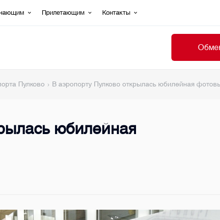
ечающим
Прилетающим
Контакты
Обмен
порта Пулково
В аэропорту Пулково открылась юбилейная фотов
крылась юбилейная