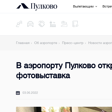
Вылетающим
Встр
Главная
Об аэропорте
Пресс-центр
Новости аэро
В аэропорту Пулково от
фотовыставка
03.06.2022