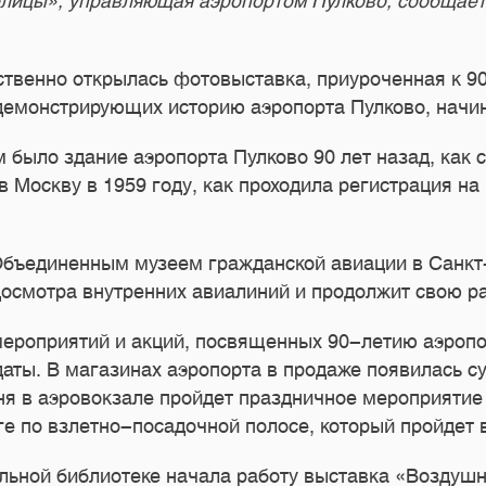
ицы», управляющая аэропортом Пулково, сообщает 
ественно открылась фотовыставка, приуроченная к 
демонстрирующих историю аэропорта Пулково, начин
м было здание аэропорта Пулково 90 лет назад, как
 Москву в 1959 году, как проходила регистрация на
 Объединенным музеем гражданской авиации в Санкт
досмотра внутренних авиалиний и продолжит свою ра
ероприятий и акций, посвященных 90-летию аэропор
даты. В магазинах аэропорта в продаже появилась 
ня в аэровокзале пройдет праздничное мероприятие 
ге по взлетно-посадочной полосе, который пройдет 
альной библиотеке начала работу выставка «Воздуш