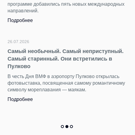
«Нечего смотреть» — самый
х международных
несправедливый миф о столиц
Пока Стамбул, Анталья и другие кур
хорошо знакомы путешественникам,
остается в тени, как «нетуристическа
Подробнее
еприступный.
етились в
22.07.2026
День потерянных вещей наход
ково открылась
находим в Пулково
му романтичному
.
Бюст древнегреческой богини, бензо
тысяч вещей пассажиры оставили в 
Пулково за первые шесть месяцев 20
Подробнее