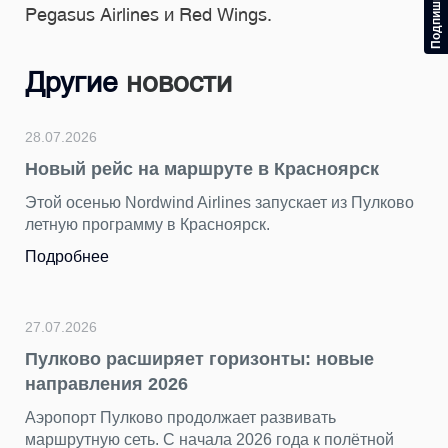
Pegasus Airlines и Red Wings.
Другие
новости
24.07.2026
Красноярск
Подводим итоги фотоконкурса
герой — Пулково»
ускает из Пулково
За последние недели мы получили от
ярких снимков. Каждый кадр показал
разных сторон — динамичным, уютны
торжественным, романтичным и оче
петербургским.
Подробнее
ты: новые
звивать
23.07.2026
ода к полётной