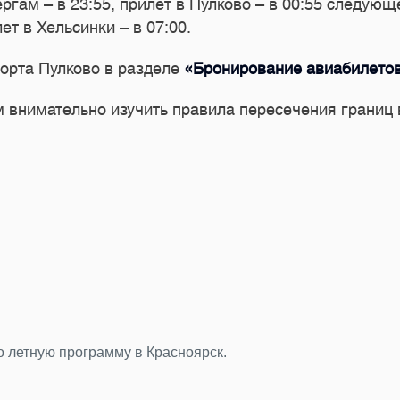
ргам – в 23:55, прилет в Пулково – в 00:55 следую
ет в Хельсинки – в 07:00.
орта Пулково в разделе
«Бронирование авиабилето
внимательно изучить правила пересечения границ 
24.07.2026
Подводим итоги фотоконкурса «Главный герой
За последние недели мы получили от вас десятки ярких 
торжественным, романтичным и очень петербургским.