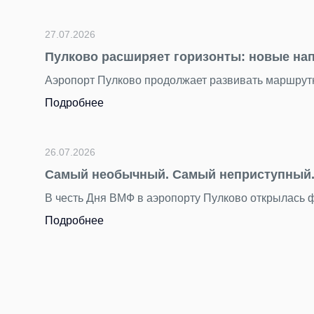
 добавились пять новых международных направлений.
ково
символу мореплавания — маякам.