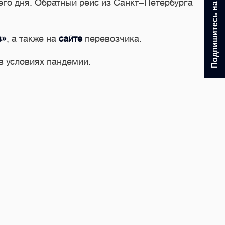
Подпишитесь на рассылку
щего дня. Обратный рейс из Санкт-Петербурга
в»
, а также на
сайте
перевозчика.
в условиях пандемии.
 — Пулково»
снимков. Каждый кадр показал аэропорт с разных сторон —