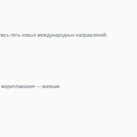
иф о столице Турции
о знакомы путешественникам, Анкара остается в тени, как 
дим в Пулково
ч вещей пассажиры оставили в терминале Пулково за первы