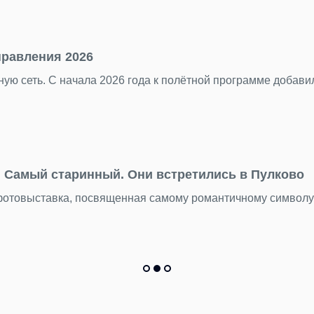
Подробнее
23.07.2026
«Нечего смотреть» — самый несправедливый м
Пока Стамбул, Анталья и другие курортные города хорош
Подробнее
22.07.2026
День потерянных вещей находок: что мы нахо
Бюст древнегреческой богини, бензопилу и еще 15 тыся
Подробнее