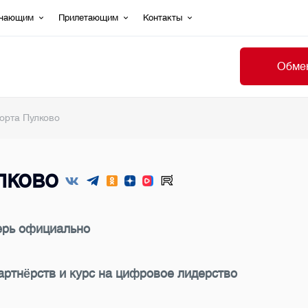
ечающим
Прилетающим
Контакты
Обмен
орта Пулково
лково
ерь официально
артнёрств и курс на цифровое лидерство