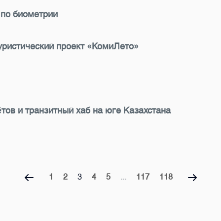
 по биометрии
туристический проект «КомиЛето»
тов и транзитный хаб на юге Казахстана
1
2
3
4
5
...
117
118