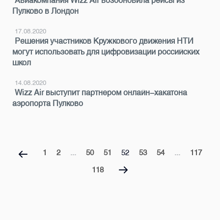
Авиакомпания Wizz Air возобновила рейсы из
Пулково в Лондон
17.08.2020
Решения участников Кружкового движения НТИ
могут использовать для цифровизации российских
школ
14.08.2020
Wizz Air выступит партнером онлайн-хакатона
аэропорта Пулково
1
2
...
50
51
52
53
54
...
117
118