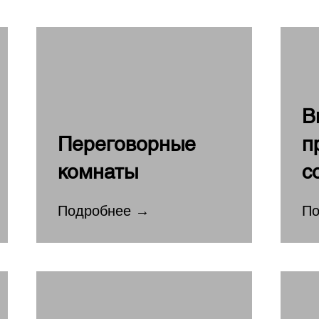
В
Переговорные
п
комнаты
с
Подробнее →
По