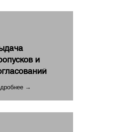
ыдача
ропусков и
огласований
дробнее →