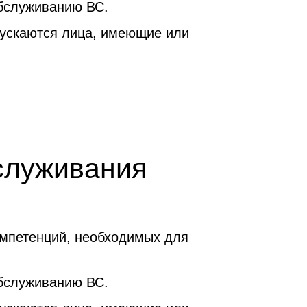
бслуживанию ВС.
пускаются лица, имеющие или
служивания
мпетенций, необходимых для
бслуживанию ВС.