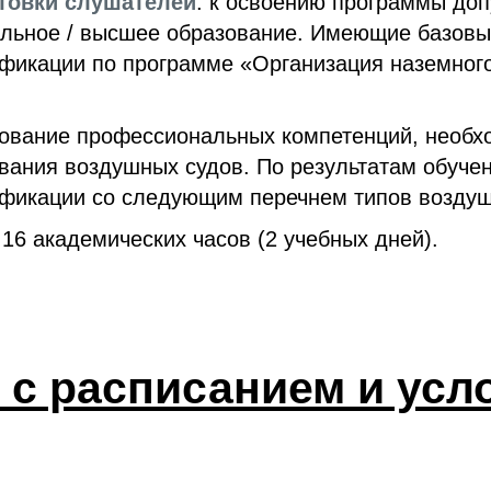
товки слушателей
: к освоению программы до
ьное / высшее образование. Имеющие базовый
фикации по программе «Организация наземног
ование профессиональных компетенций, необх
вания воздушных судов. По результатам обуче
фикации со следующим перечнем типов воздуш
 16 академических часов (2 учебных дней).
 с расписанием и усл