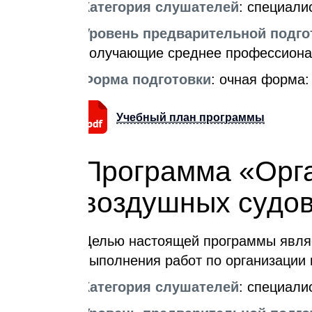
Категория слушателей
: специал
Уровень предварительной подго
получающие среднее профессионал
Форма подготовки
: очная форма:
Учебный план программы
Программа «Орга
воздушных судо
Целью настоящей программы явля
выполнения работ по организации 
Категория слушателей
: специал