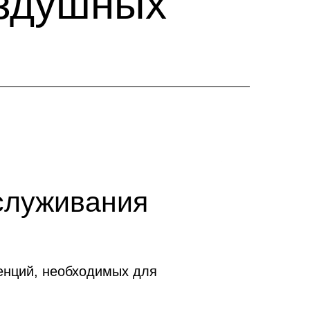
оздушных
служивания
нций, необходимых для