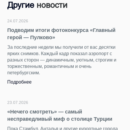
Другие
новости
21.07.2026
й
Опыт Пулково — в числе главных тем
Цифрового форума
и
Директор по инновациям Григорий Кузьмин стал
спикером сессии «TravelTech: как цифровые
 и
технологии меняют туризм и гостеприимство». Он
выступил с докладом «Первый цифровой аэропорт
России: как технологии Пулково создают новый
стандарт сервиса».
Подробнее
20.07.2026
В аэропорт — за крыльями. Острыми.
На первом этаже терминала Пулково, в
да