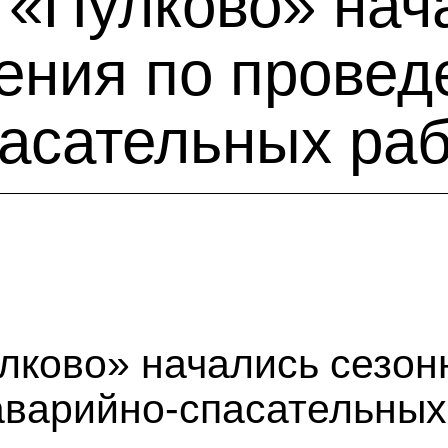
 «Пулково» нач
ения по прове
асательных ра
лково» начались сезон
аварийно-спасательных