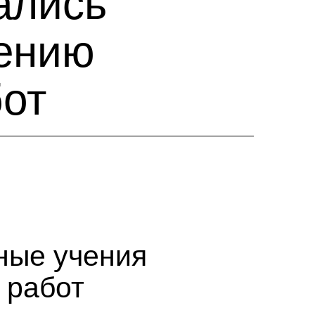
ались
дению
бот
ные учения
 работ