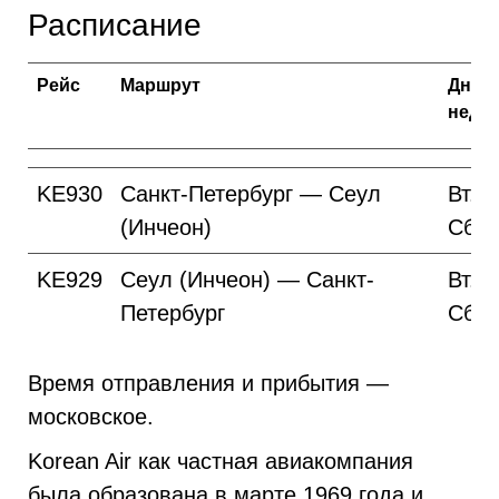
Расписание
Рейс
Маршрут
Дни
неде
KE930
Санкт-Петербург — Сеул
Вт. Ч
(Инчеон)
Сб.
KE929
Сеул (Инчеон) — Санкт-
Вт. Ч
Петербург
Сб.
Время отправления и прибытия —
московское.
Korean Air как частная авиакомпания
была образована в марте 1969 года и,