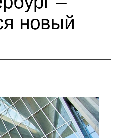
рбург –
ся новый