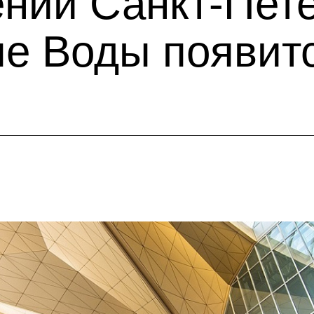
нии Санкт-Пете
е Воды появит