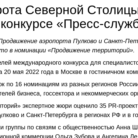
ота Северной Столицы
конкурсе «Пресс-служб
Продвижение аэропорта Пулково и Санкт-Пете
то в н
оминаци
и
«Продвижение территорий».
лей международного конкурса для специалисто
а 20 мая 2022 года в Москве в гостиничном 
к по 16 номинациям из разных регионов России,
елей бизнеса, госсектора и некоммерческих орг
торий» экспертное жюри оценило 35
PR
-проек
лково и Санкт-Петербурга в регионах РФ и в го
и группы по связям с общественностью Анна Ш
ионной коммерции Ольга Зубова и Ангелина Ле