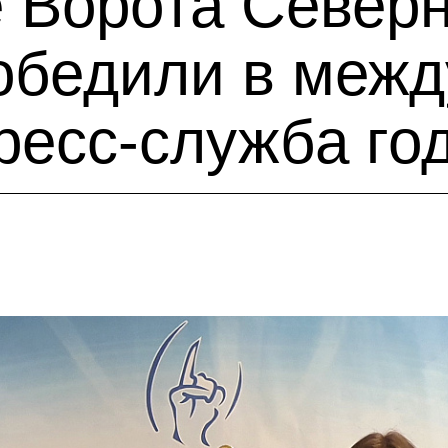
 Ворота Север
обедили в меж
ресс-служба го