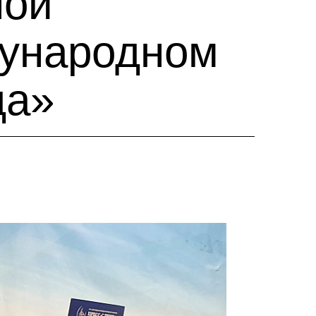
ной
дународном
да»