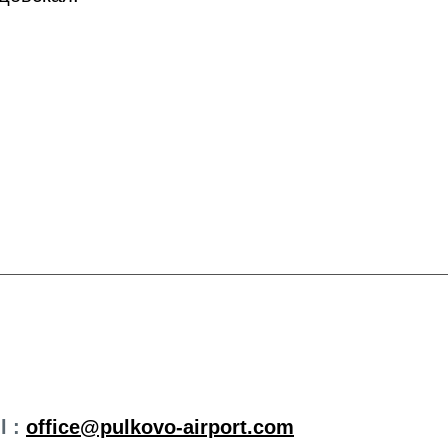
l :
office@pulkovo-airport.com