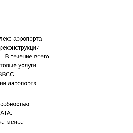
лекс аэропорта
реконструкции
. В течение всего
товые услуги
 ВВСС
ии аэропорта
особностью
АТА.
 не менее