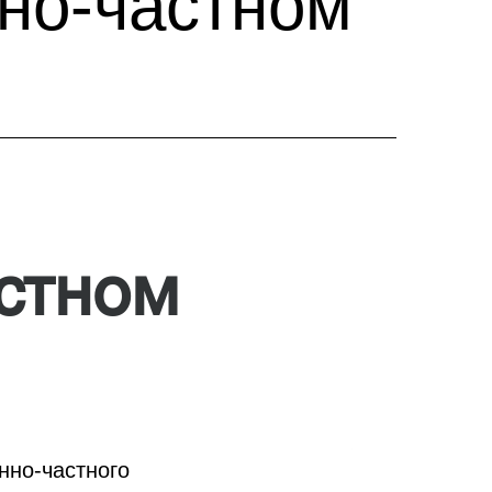
но-частном
стном
нно-частного