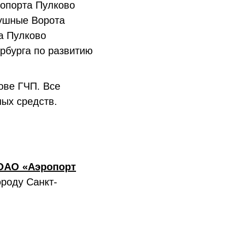
ропорта Пулково
ушные Ворота
а Пулково
рбурга по развитию
ове ГЧП. Все
ых средств.
ОАО «Аэропорт
ороду Санкт-