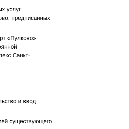
х услуг
ово, предписанных
рт «Пулково»
оянной
лекс Санкт-
льство и ввод
цией существующего