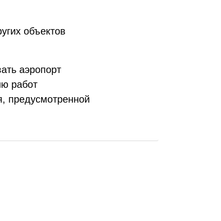
ругих объектов
вать аэропорт
ию работ
я, предусмотренной