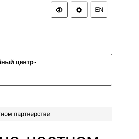
EN
бный центр
тном партнерстве